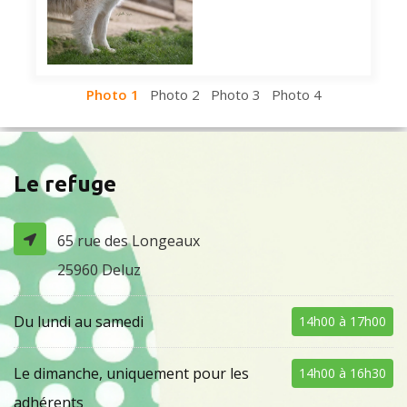
Photo 1
Photo 2
Photo 3
Photo 4
Le refuge
65 rue des Longeaux
25960 Deluz
Du lundi au samedi
14h00 à 17h00
Le dimanche, uniquement pour les
14h00 à 16h30
adhérents