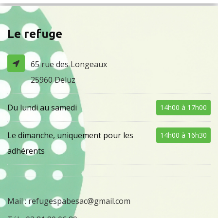
Le refuge
65 rue des Longeaux
25960 Deluz
Du lundi au samedi
14h00 à 17h00
Le dimanche, uniquement pour les
14h00 à 16h30
adhérents
Mail :
refugespabesac@gmail.com