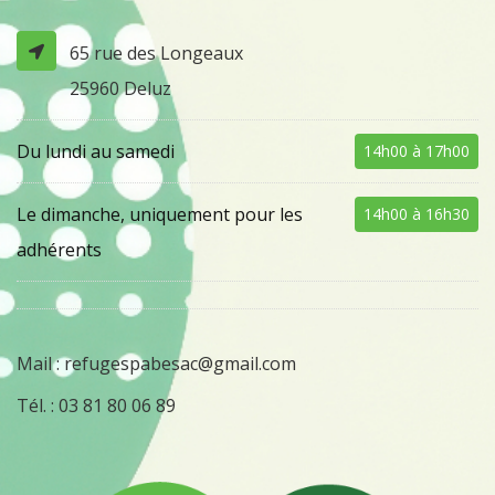
65 rue des Longeaux
25960 Deluz
Du lundi au samedi
14h00 à 17h00
Le dimanche, uniquement pour les
14h00 à 16h30
adhérents
Mail :
refugespabesac@gmail.com
Tél. :
03 81 80 06 89