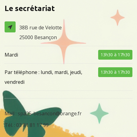
Le secrétariat
38B rue de Velotte
25000 Besançon
Mardi
13h30 à 17h30
Par téléphone : lundi, mardi, jeudi,
13h30 à 17h30
vendredi
Mail :
spa25-besancon@orange.fr
Tél. :
03 81 81 17 99